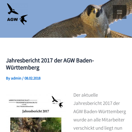
Skip
to
content
Jahresbericht 2017 der AGW Baden-
Württemberg
By
admin
/
08.02.2018
Der aktuelle
Jahresbericht 2017 der
AGW Baden-Württemberg
wurde an alle Mitarbeiter
verschickt und liegt nun