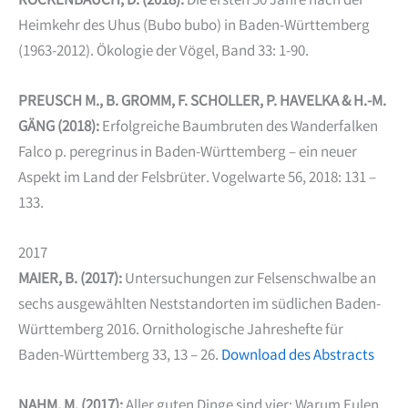
ROCKENBAUCH, D. (2018):
Die ersten 50 Jahre nach der
Heimkehr des Uhus (Bubo bubo) in Baden-Württemberg
(1963-2012). Ökologie der Vögel, Band 33: 1-90.
PREUSCH M., B. GROMM, F. SCHOLLER, P. HAVELKA & H.-M.
GÄNG (2018):
Erfolgreiche Baumbruten des Wanderfalken
Falco p. peregrinus in Baden-Württemberg – ein neuer
Aspekt im Land der Felsbrüter. Vogelwarte 56, 2018: 131 –
133.
2017
MAIER, B. (2017):
Untersuchungen zur Felsenschwalbe an
sechs ausgewählten Neststandorten im südlichen Baden-
Württemberg 2016. Ornithologische Jahreshefte für
Baden-Württemberg 33, 13 – 26.
Download des Abstracts
NAHM, M. (2017):
Aller guten Dinge sind vier: Warum Eulen