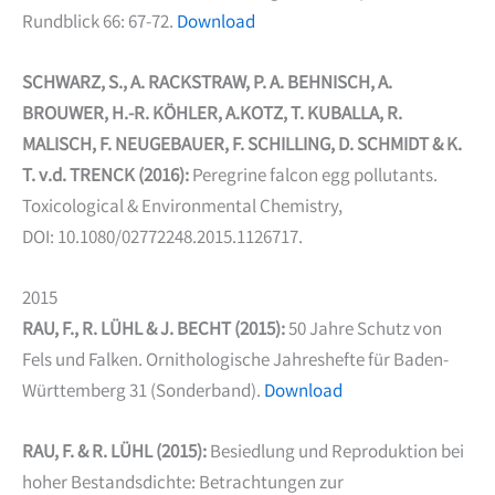
Rundblick 66: 67-72.
Download
SCHWARZ, S., A. RACKSTRAW, P. A. BEHNISCH, A.
BROUWER, H.-R. KÖHLER, A.KOTZ, T. KUBALLA, R.
MALISCH, F. NEUGEBAUER, F. SCHILLING, D. SCHMIDT & K.
T. v.d. TRENCK (2016):
Peregrine falcon egg pollutants.
Toxicological & Environmental Chemistry,
DOI: 10.1080/02772248.2015.1126717.
2015
RAU, F., R. LÜHL & J. BECHT (2015):
50 Jahre Schutz von
Fels und Falken. Ornithologische Jahreshefte für Baden-
Württemberg 31 (Sonderband).
Download
RAU, F. & R. LÜHL (2015):
Besiedlung und Reproduktion bei
hoher Bestandsdichte: Betrachtungen zur